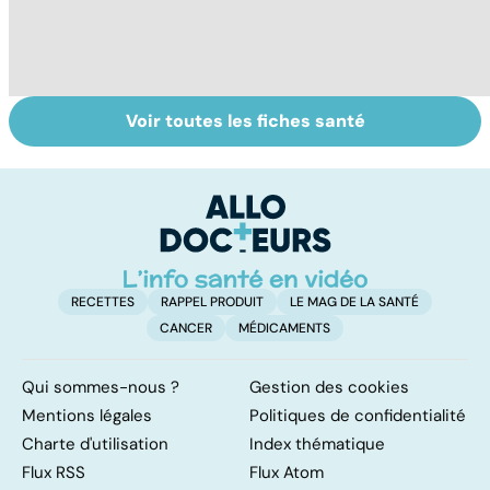
Voir toutes les fiches santé
HPV : tout savoir
Faire du sport à
D
sur les
domicile, c'est
le
papillomavirus
facile !
c
l
l
RECETTES
RAPPEL PRODUIT
LE MAG DE LA SANTÉ
CANCER
MÉDICAMENTS
Qui sommes-nous ?
Gestion des cookies
Mentions légales
Politiques de confidentialité
Charte d'utilisation
Index thématique
Flux RSS
Flux Atom