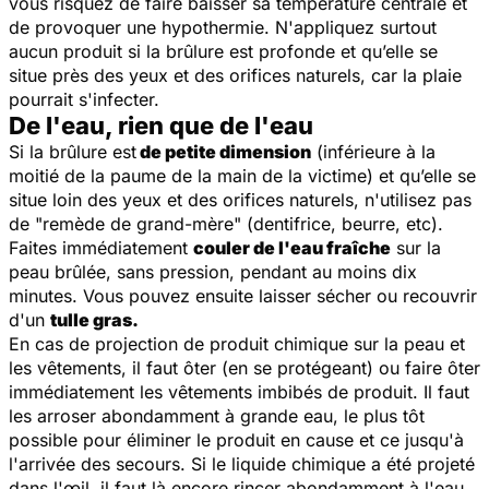
vous risquez de faire baisser sa température centrale et
de provoquer une hypothermie. N'appliquez surtout
aucun produit si la brûlure est profonde et qu’elle se
situe près des yeux et des orifices naturels, car la plaie
pourrait s'infecter.
De l'eau, rien que de l'eau
Si la brûlure est
de petite dimension
(inférieure à la
moitié de la paume de la main de la victime) et qu’elle se
situe loin des yeux et des orifices naturels, n'utilisez pas
de "remède de grand-mère" (dentifrice, beurre, etc).
Faites immédiatement
couler de l'eau fraîche
sur la
peau brûlée, sans pression, pendant au moins dix
minutes. Vous pouvez ensuite laisser sécher ou recouvrir
d'un
tulle gras.
En cas de projection de produit chimique sur la peau et
les vêtements, il faut ôter (en se protégeant) ou faire ôter
immédiatement les vêtements imbibés de produit. Il faut
les arroser abondamment à grande eau, le plus tôt
possible pour éliminer le produit en cause et ce jusqu'à
l'arrivée des secours. Si le liquide chimique a été projeté
dans l'œil, il faut là encore rincer abondamment à l'eau,