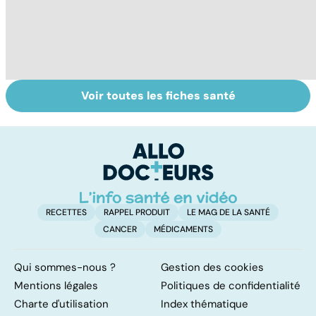
Voir toutes les fiches santé
La main, un outil
Automutilation :
Pr
utile mais fragile
des ados en
in
souffrance
m
c
RECETTES
RAPPEL PRODUIT
LE MAG DE LA SANTÉ
CANCER
MÉDICAMENTS
Qui sommes-nous ?
Gestion des cookies
Mentions légales
Politiques de confidentialité
Charte d'utilisation
Index thématique