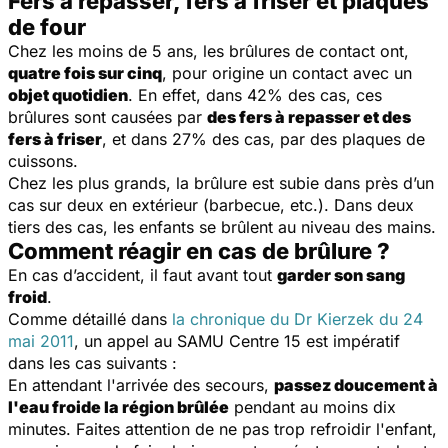
Fers à repasser, fers à friser et plaques
de four
Chez les moins de 5 ans, les brûlures de contact ont,
quatre fois sur cinq
, pour origine un contact avec un
objet quotidien
. En effet, dans 42% des cas, ces
brûlures sont causées par
des fers à repasser et des
fers à friser
, et dans 27% des cas, par des plaques de
cuissons.
Chez les plus grands, la brûlure est subie dans près d’un
cas sur deux en extérieur (barbecue, etc.). Dans deux
tiers des cas, les enfants se brûlent au niveau des mains.
Comment réagir en cas de brûlure ?
En cas d’accident, il faut avant tout
garder son sang
froid
.
Comme détaillé dans
la chronique du Dr Kierzek du 24
mai 2011
, un appel au SAMU Centre 15 est impératif
dans les cas suivants :
En attendant l'arrivée des secours,
passez doucement à
l'eau froide la région brûlée
pendant au moins dix
minutes. Faites attention de ne pas trop refroidir l'enfant,