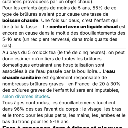
cutanées provoquées par un objet chaud).
Pour les enfants âgés de moins de 5 ans, 55% de ce
type de brûlures avaient pour cause une tasse de
boisson chaude
. Une fois sur deux, c'est l'enfant qui
tire à lui la tasse... Le
contact avec un liquide chaud
est
encore en cause dans la moitié des ébouillantements des
5-16 ans (un récipient renversé, dans trois quarts des
cas).
Au pays du
5 o’clock tea
(le thé de cinq heures), on peut
donc estimer qu’un tiers de toutes les brûlures
domestiques entraînant une hospitalisation sont
associées à de l’eau passée par la bouilloire... L’
eau
chaude sanitaire
est également responsable de
nombreuses brûlures graves - en France, de 20 à 30%
des brûlures graves de l’enfant lui seraient imputables,
selon diverses études
.
Tous âges confondus, les ébouillantements touchent
dans 96% des cas l’avant du corps : le visage, les bras
et le tronc pour les plus petits, les mains, les jambes et le
bas du tronc pour les 5-16 ans.