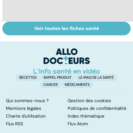
Voir toutes les fiches santé
Comprendre les
Faire du sport à
Ma
myopathies
domicile, c'est
m
facile !
g
RECETTES
RAPPEL PRODUIT
LE MAG DE LA SANTÉ
CANCER
MÉDICAMENTS
Qui sommes-nous ?
Gestion des cookies
Mentions légales
Politiques de confidentialité
Charte d'utilisation
Index thématique
Flux RSS
Flux Atom