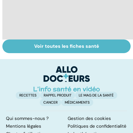
Voir toutes les fiches santé
Grand froid : nos
Perturbateurs
L
conseils
endocriniens :
u
une menace pour
vi
notre santé
RECETTES
RAPPEL PRODUIT
LE MAG DE LA SANTÉ
CANCER
MÉDICAMENTS
Qui sommes-nous ?
Gestion des cookies
Mentions légales
Politiques de confidentialité