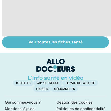
Voir toutes les fiches santé
VIH : la maladie
Tout savoir sur
I
dont on ne guérit
les infections
a
pas
pulmonaires
fa
d'
RECETTES
RAPPEL PRODUIT
LE MAG DE LA SANTÉ
CANCER
MÉDICAMENTS
Qui sommes-nous ?
Gestion des cookies
Mentions légales
Politiques de confidentialité