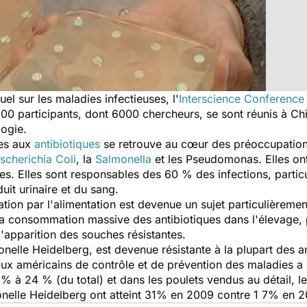
l sur les maladies infectieuses, l'
Interscience Conference
0 participants, dont 6000 chercheurs, se sont réunis à Ch
logie.
tes aux
antibiotiques
se retrouve au cœur des préoccupations.
scherichia Coli
, la
Salmonella
et les
Pseudomonas
. Elles o
ues. Elles sont responsables des 60 % des infections, particu
it urinaire et du sang.
ation par l'alimentation est devenue un sujet particulièremen
a consommation massive des antibiotiques dans l'élevage, 
l'apparition des souches résistantes.
onelle Heidelberg, est devenue résistante à la plupart des an
ux américains de contrôle et de prévention des maladies a
% à 24 % (du total) et dans les poulets vendus au détail, l
onelle Heidelberg ont atteint 31% en 2009 contre 1 7% en 2