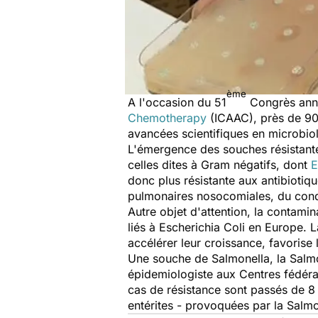
ème
A l'occasion du 51
Congrès annue
Chemotherapy
(ICAAC), près de 900
avancées scientifiques en microbio
L'émergence des souches résistan
celles dites à Gram négatifs, dont
E
donc plus résistante aux antibiotiq
pulmonaires nosocomiales, du condu
Autre objet d'attention, la contamin
liés à
Escherichia Coli
en Europe. L
accélérer leur croissance, favorise 
Une souche de
Salmonella
, la Salm
épidemiologiste aux Centres fédéra
cas de résistance sont passés de 8 
entérites - provoquées par la Salm