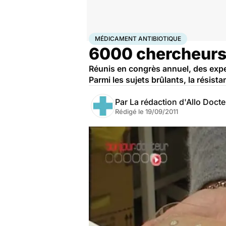
Accueil
Santé
Maladies
Médicament antibiotique
MÉDICAMENT ANTIBIOTIQUE
6000 chercheurs 
Réunis en congrès annuel, des exper
Parmi les sujets brûlants, la résist
Par
La rédaction d'Allo Doct
Rédigé le
19/09/2011