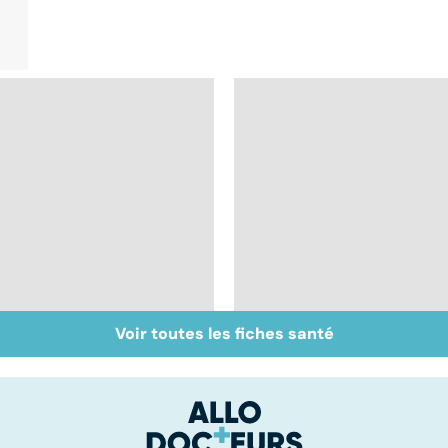
Voir toutes les fiches santé
Légionellose, une
Tout savoir sur le
infection pulmonaire
cerveau
parfois mortelle