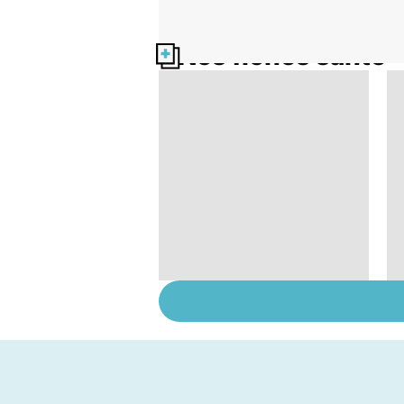
Nos fiches santé
Suicide : prévenir le
passage à l'acte