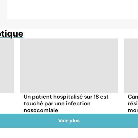
otique
Un patient hospitalisé sur 18 est
Can
touché par une infection
rés
nosocomiale
mon
Voir plus