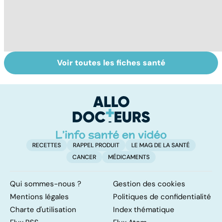
Voir toutes les fiches santé
Tout savoir sur
Inflammation des
Su
les infections
amygdales : que
le
pulmonaires
faire en cas
l'
d'angine ?
RECETTES
RAPPEL PRODUIT
LE MAG DE LA SANTÉ
CANCER
MÉDICAMENTS
Qui sommes-nous ?
Gestion des cookies
Mentions légales
Politiques de confidentialité
Charte d'utilisation
Index thématique