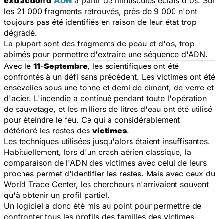
extraction d'
ADN
à partir de minuscules éclats d'os. Sur
les 21 000 fragments retrouvés, près de 9 000 n'ont
toujours pas été identifiés en raison de leur état trop
dégradé.
La plupart sont des fragments de peau et d'os, trop
abimés pour permettre d'extraire une séquence d'ADN.
Avec le
11-Septembre
, les scientifiques ont été
confrontés à un défi sans précédent. Les victimes ont été
ensevelies sous une tonne et demi de ciment, de verre et
d'acier. L'incendie a continué pendant toute l'opération
de sauvetage, et les milliers de litres d'eau ont été utilisé
pour éteindre le feu. Ce qui a considérablement
détérioré les restes des
victimes
.
Les techniques utilisées jusqu'alors étaient insuffisantes.
Habituellement, lors d'un crash aérien classique, la
comparaison de l'ADN des victimes avec celui de leurs
proches permet d'identifier les restes. Mais avec ceux du
World Trade Center, les chercheurs n'arrivaient souvent
qu'à obtenir un profil partiel.
Un logiciel a donc été mis au point pour permettre de
confronter tous les profils des familles des victimes,