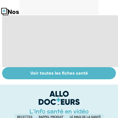
Nos fiches santé
Voir toutes les fiches santé
Les agrumes et
Alimentation :
Q
leurs bienfaits
mangeons-nous
l'
pour la santé
trop de
g
protéines ?
RECETTES
RAPPEL PRODUIT
LE MAG DE LA SANTÉ