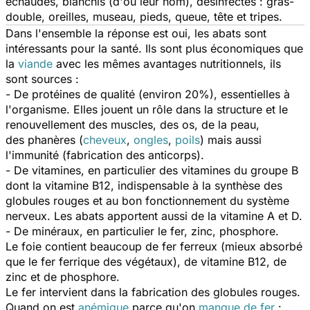
échaudés, blanchis (d'où leur nom), désinfectés : gras-
double, oreilles, museau, pieds, queue, tête et tripes.
Dans l'ensemble la réponse est oui, les abats sont
intéressants pour la santé. Ils sont plus économiques que
la
viande
avec les mêmes avantages nutritionnels, ils
sont sources :
- De protéines de qualité (environ 20%), essentielles à
l'organisme. Elles jouent un rôle dans la structure et le
renouvellement des muscles, des os, de la peau,
des phanères (
cheveux
,
ongles
,
poils
) mais aussi
l'immunité (fabrication des anticorps).
- De vitamines, en particulier des vitamines du groupe B
dont la vitamine B12, indispensable à la synthèse des
globules rouges et au bon fonctionnement du système
nerveux. Les abats apportent aussi de la vitamine A et D.
- De minéraux, en particulier le fer, zinc, phosphore.
Le foie contient beaucoup de fer ferreux (mieux absorbé
que le fer ferrique des végétaux), de vitamine B12, de
zinc et de phosphore.
Le fer intervient dans la fabrication des globules rouges.
Quand on est
anémique
parce qu'on
manque de fer
: