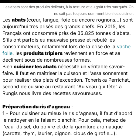
Les abats sont des produits délicats, à la texture et au goût très marqués. On
ne sait pas toujours comment bien les cuisiner.
Les
abats
(cœur, langue, foie ou encore rognons...) sont
aujourd'hui très prisés des grands chefs. En 2015, les
Français ont consommé près de 35.825 tonnes d'abats.
S'ils ont parfois eu mauvaise presse et rebuté les
consommateurs, notamment lors de la crise de la
vache
folle
, les
produits tripiers
reviennent en force et se
déclinent sous de nombreuses formes.
Bien
cuisiner les abats
nécessite un véritable savoir-
faire. Il faut en maîtriser la cuisson et l'assaisonnement
pour réaliser des plats d'exception. Tcheriska Perrichat,
second de cuisine au restaurant "Au veau qui tète" à
Rungis nous livre des recettes savoureuses.
Préparation du ris d'agneau
:
1 - Pour cuisiner au mieux le ris d'agneau, il faut d'abord
le nettoyer en le faisant blanchir. Pour cela, mettez de
l'eau, du sel, du poivre et de la garniture aromatique
(carotte, thym, laurier, oignon, clous de girofle…).