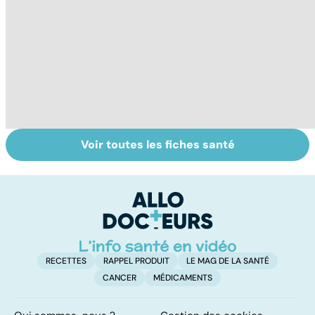
Voir toutes les fiches santé
Tout savoir sur
Un rhume, ça se
Bi
les maux du froid
soigne ?
g
pl
n
RECETTES
RAPPEL PRODUIT
LE MAG DE LA SANTÉ
CANCER
MÉDICAMENTS