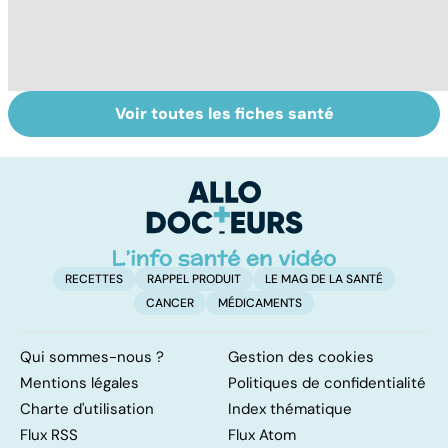
Voir toutes les fiches santé
Le magnésium,
Intestin irritable :
Al
un oligo-élément
le régime
m
vital
FODMAP, une
t
solution ?
p
RECETTES
RAPPEL PRODUIT
LE MAG DE LA SANTÉ
CANCER
MÉDICAMENTS
Qui sommes-nous ?
Gestion des cookies
Mentions légales
Politiques de confidentialité
Charte d'utilisation
Index thématique
Flux RSS
Flux Atom