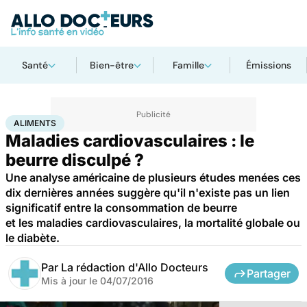
Santé
Bien-être
Famille
Émissions
Accueil
Santé
Maladies
Maladies cardiaques
Aliments
ALIMENTS
Maladies cardiovasculaires : le
beurre disculpé ?
Une analyse américaine de plusieurs études menées ces
dix dernières années suggère qu'il n'existe pas un lien
significatif entre la consommation de beurre
et les maladies cardiovasculaires, la mortalité globale ou
le diabète.
Par
La rédaction d'Allo Docteurs
Partager
Mis à jour le
04/07/2016