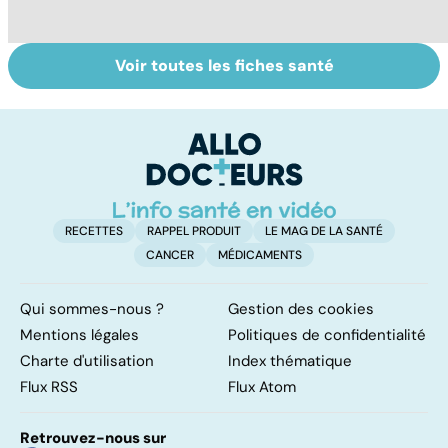
Voir toutes les fiches santé
Légionellose, une
Staphylocoque
L
infection
doré : une
u
pulmonaire
bactérie sous
vi
parfois mortelle
surveillance
RECETTES
RAPPEL PRODUIT
LE MAG DE LA SANTÉ
CANCER
MÉDICAMENTS
Qui sommes-nous ?
Gestion des cookies
Mentions légales
Politiques de confidentialité
Charte d'utilisation
Index thématique
Flux RSS
Flux Atom
Retrouvez-nous sur