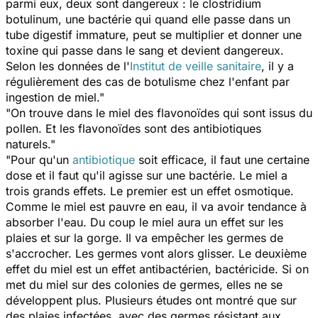
parmi eux, deux sont dangereux : le clostridium
botulinum, une bactérie qui quand elle passe dans un
tube digestif immature, peut se multiplier et donner une
toxine qui passe dans le sang et devient dangereux.
Selon les données de l'
Institut de veille sanitaire
, il y a
régulièrement des cas de botulisme chez l'enfant par
ingestion de miel."
"On trouve dans le miel des flavonoïdes qui sont issus du
pollen. Et les flavonoïdes sont des antibiotiques
naturels."
"Pour qu'un
antibiotique
soit efficace, il faut une certaine
dose et il faut qu'il agisse sur une bactérie. Le miel a
trois grands effets. Le premier est un effet osmotique.
Comme le miel est pauvre en eau, il va avoir tendance à
absorber l'eau. Du coup le miel aura un effet sur les
plaies et sur la gorge. Il va empêcher les germes de
s'accrocher. Les germes vont alors glisser. Le deuxième
effet du miel est un effet antibactérien, bactéricide. Si on
met du miel sur des colonies de germes, elles ne se
développent plus. Plusieurs études ont montré que sur
des plaies infectées, avec des germes résistant aux