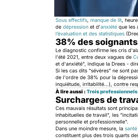
Sous effectif
s
,
manque de lit
, heure
de
dépression
et d'
anxiété
que les a
l’évaluation et des statistiques
(Dree
38% des soignants 
Le diagnostic confirme les cris d'a
l'été 2021, entre deux vagues de
C
et d'anxiété
", indique la Drees - dir
Si les cas dits "
sévères
" ne sont pa
de l'ordre de 38% pour la dépressi
inquiétude, irritabilité...), contre
À lire aussi :
Trois professionnels 
Surcharges de trav
Ces mauvais résultats sont princip
inhabituelles de travail
", les "
incita
personnelle et professionnelle
".
Dans une moindre mesure, la
santé
constituent plus des trois quarts d