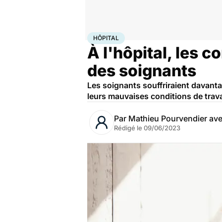
Accueil
Bien-être
Psycho
Hôpital
HÔPITAL
À l'hôpital, les c
des soignants
Les soignants souffriraient davanta
leurs mauvaises conditions de trava
Par
Mathieu Pourvendier av
Rédigé le
09/06/2023