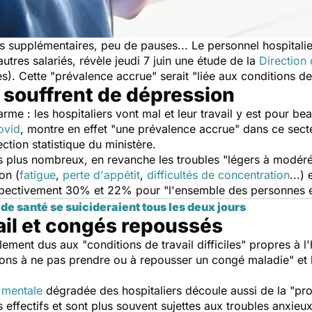
s supplémentaires, peu de pauses... Le personnel hospitalie
utres salariés, révèle jeudi 7 juin une étude de la
Direction 
s). Cette "
prévalence accrue
" serait "
liée aux conditions de
souffrent de dépression
larme : les hospitaliers vont mal et leur travail y est pour
ovid
, montre en effet "
une prévalence accrue
" dans ce sect
ection statistique du ministère.
s plus nombreux, en revanche les troubles "
légers à modér
on (
fatigue
,
perte d'appétit
,
difficultés de concentration
...)
 respectivement 30% et 22% pour "
l'ensemble des personnes 
de santé se suicideraient tous les deux jours
ail et congés repoussés
alement dus aux "
conditions de travail difficiles
" propres à l
tions à ne pas prendre ou à repousser un congé maladie
" et 
 mentale
dégradée des hospitaliers découle aussi de la "
pro
es effectifs et sont plus souvent sujettes aux troubles anxi