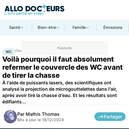
Santé
Bien-être
Famille
Émissions
Accueil
Santé
Société
Santé publique
WC
WC
Voilà pourquoi il faut absolument
refermer le couvercle des WC avant
de tirer la chasse
À l’aide de puissants lasers, des scientifiques ont
analysé la projection de microgouttelettes dans l’air,
après avoir tiré la chasse d’eau. Et les résultats sont
édifiants…
Par
Mathis Thomas
Partager
Mis à jour le
18/12/2024