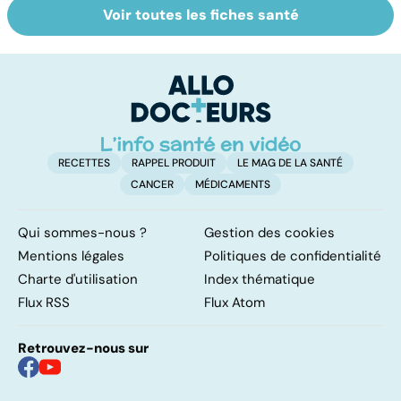
Voir toutes les fiches santé
Tout savoir sur
Inflammation des
Vi
les infections
amygdales : que
oc
pulmonaires
faire en cas
qu
d'angine ?
su
in
RECETTES
RAPPEL PRODUIT
LE MAG DE LA SANTÉ
CANCER
MÉDICAMENTS
Qui sommes-nous ?
Gestion des cookies
Mentions légales
Politiques de confidentialité
Charte d'utilisation
Index thématique
Flux RSS
Flux Atom
Retrouvez-nous sur