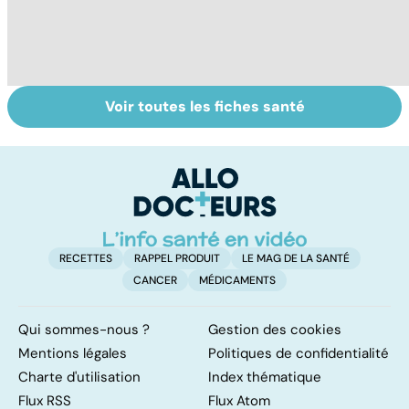
Voir toutes les fiches santé
Troubles de
Comment tenir
M
l'érection :
ses bonnes
a
gardez la tête
résolutions
r
haute
ve
RECETTES
RAPPEL PRODUIT
LE MAG DE LA SANTÉ
CANCER
MÉDICAMENTS
Qui sommes-nous ?
Gestion des cookies
Mentions légales
Politiques de confidentialité
Charte d'utilisation
Index thématique
Flux RSS
Flux Atom