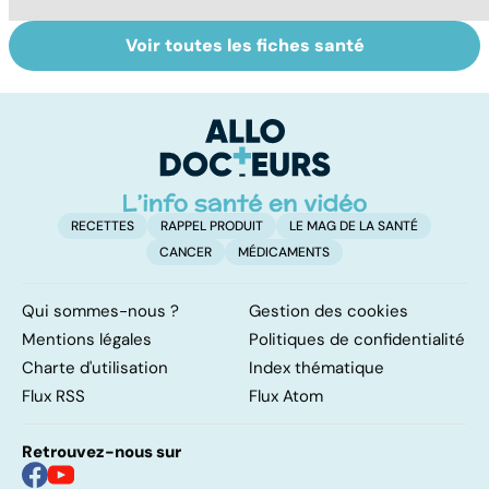
Voir toutes les fiches santé
Gynéco : un suivi
Labial, génital,
Pr
pour la vie
oculaire :
so
comment
soigner l'herpès ?
RECETTES
RAPPEL PRODUIT
LE MAG DE LA SANTÉ
CANCER
MÉDICAMENTS
Qui sommes-nous ?
Gestion des cookies
Mentions légales
Politiques de confidentialité
Charte d'utilisation
Index thématique
Flux RSS
Flux Atom
Retrouvez-nous sur