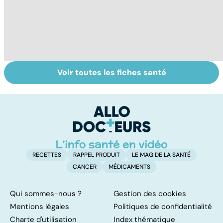
Voir toutes les fiches santé
Suicide : prévenir
L'avortement :
Gy
le passage à
quels délais,
po
l'acte
quelles
méthodes ?
RECETTES
RAPPEL PRODUIT
LE MAG DE LA SANTÉ
CANCER
MÉDICAMENTS
Qui sommes-nous ?
Gestion des cookies
Mentions légales
Politiques de confidentialité
Charte d'utilisation
Index thématique