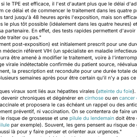
i le TPE est efficace, il l'est d'autant plus que le délai d'ad
m ce délai et de commencer le traitement dans les quatre p
plus tard jusqu'à 48 heures après l'exposition, mais son effica
s le plus tôt possible (idéalement dans les quatre heures)
sa partenaire. En effet, des tests rapides permettent d'avoir
de traiter ou pas."
ement post-exposition) est initialement prescrit pour une dur
un médecin référent VIH (un spécialiste en maladie infectieu
ra être amené à modifier le traitement, voire à l'interrompr
ge virale indétectable confirmée du patient source, réévalu
ment, la prescription est reconduite pour une durée totale d
plusieurs semaines après pour être certain qu'il n'y a pas c
ques viraux sont liés aux hépatites virales (
atteinte du foie
)
nt devenir chroniques et dégénérer en
cirrhose
ou en
cancer 
vaccinale et proposera le cas échéant un rappel ou des antic
ement préventif, ni vaccination. On se contentera de faire un
s le risque de grossesse et une
pilule du lendemain
doit être 
ilule
par exemple). Souvent, les gens pensent au risque de 
ussi là pour y faire penser et orienter aux urgences."