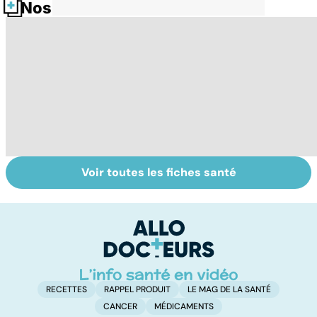
Nos fiches santé
Voir toutes les fiches santé
Le TDAH, un
Accident
Tr
trouble de
vasculaire
dé
l'attention avec
cérébral : l'enfant
p
ou sans
également
hyperactivité
touché
RECETTES
RAPPEL PRODUIT
LE MAG DE LA SANTÉ
CANCER
MÉDICAMENTS