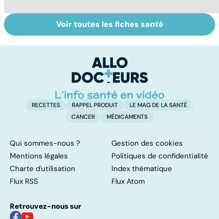
Voir toutes les fiches santé
Tout savoir sur
Covid-19 : tout
To
les infections
savoir sur la
le
pulmonaires
maladie
RECETTES
RAPPEL PRODUIT
LE MAG DE LA SANTÉ
CANCER
MÉDICAMENTS
Qui sommes-nous ?
Gestion des cookies
Mentions légales
Politiques de confidentialité
Charte d'utilisation
Index thématique
Flux RSS
Flux Atom
Retrouvez-nous sur