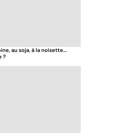
ne, au soja, à la noisette...
e ?