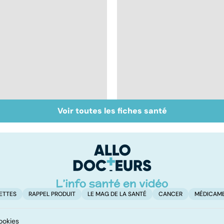
Voir toutes les fiches santé
Staphylocoque doré :
Gynéco : un suivi
une bactérie sous
pour la vie
surveillance
ETTES
RAPPEL PRODUIT
LE MAG DE LA SANTÉ
CANCER
MÉDICAM
ookies