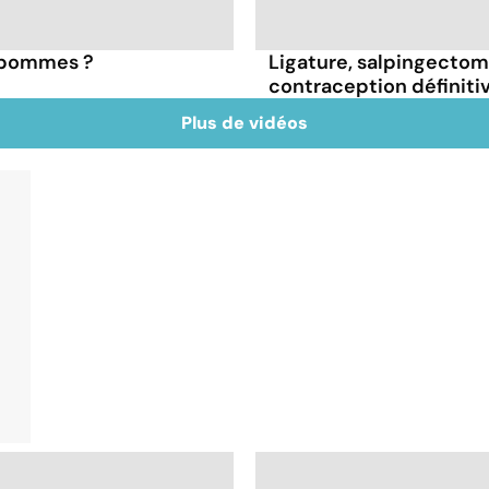
s pommes ?
Ligature, salpingectomie
contraception définiti
Plus de vidéos