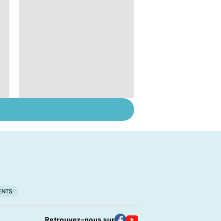
Métastases, le
cancer propagé
ENTS
Retrouvez-nous sur