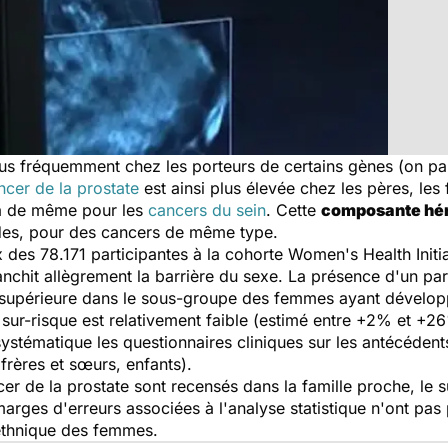
us fréquemment chez les porteurs de certains gènes (on par
cer de la prostate
est ainsi plus élevée chez les pères, les 
 va de même pour les
cancers du sein
. Cette
composante hér
des, pour des cancers de même type.
 des 78.171 participantes à la cohorte
Women's Health Initia
anchit allègrement la barrière du sexe. La présence d'un par
t supérieure dans le sous-groupe des femmes ayant dévelop
 sur-risque est relativement faible (estimé entre +2% et +26
 systématique les questionnaires cliniques sur les antécéden
frères et sœurs, enfants).
er de la prostate sont recensés dans la famille proche, le 
ges d'erreurs associées à l'analyse statistique n'ont pas 
e ethnique des femmes.