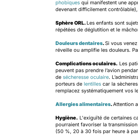
phobiques
qui manifestent une appr
devenant difficilement contrôlable)
Sphère ORL.
Les enfants sont suje
répétées de déglutition et le mâc
Douleurs dentaires
.
Si vous venez 
réveille ou amplifie les douleurs. Pa
Complications oculaires.
Les pati
peuvent pas prendre l’avion pendant
de
sécheresse oculaire
. L’administr
porteurs de
lentilles
car la sècheres
remplacez systématiquement vos lent
Allergies alimentaires
.
Attention a
Hygiène.
L'exiguïté de certaines c
pourraient favoriser la transmission
(50 %, 20 à 30 fois par heure à parti