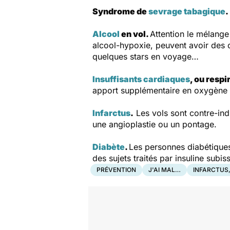
Syndrome de
sevrage tabagique
.
Alcool
en vol.
Attention le mélang
alcool-hypoxie, peuvent avoir des
quelques stars en voyage…
Insuffisants cardiaques
, ou resp
apport supplémentaire en oxygène do
Infarctus
.
Les vols sont contre-indi
une angioplastie ou un pontage.
Diabète
.
Les personnes diabétiques
des sujets traités par insuline sub
PRÉVENTION
J'AI MAL…
INFARCTUS