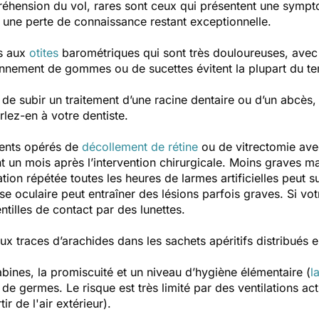
éhension du vol, rares sont ceux qui présentent une sympt
, une perte de connaissance restant exceptionnelle.
ts aux
otites
barométriques qui sont très douloureuses, avec
honnement de gommes ou de sucettes évitent la plupart du 
de subir un traitement d’une racine dentaire ou d’un abcès, 
rlez-en à votre dentiste.
ents opérés de
décollement de rétine
ou de vitrectomie ave
 un mois après l’intervention chirurgicale. Moins graves mai
ation répétée toutes les heures de larmes artificielles peut 
se oculaire peut entraîner des lésions parfois graves. Si vo
illes de contact par des lunettes.
ux traces d’arachides dans les sachets apéritifs distribués e
abines, la promiscuité et un niveau d’hygiène élémentaire (
l
 de germes. Le risque est très limité par des ventilations act
r de l'air extérieur).