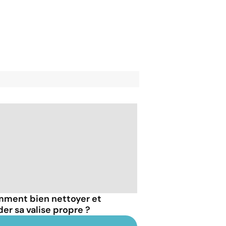
ment bien nettoyer et
der sa valise propre ?