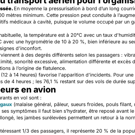
du transport aérien pour l’organi
issée.
En moyenne la pressurisation à bord d’un long courri
500 mètres minimum. Cette pression peut conduite à l’augm
sitifs médicaux à cavité, puisque le volume occupé par un 
bituelle, la température est à 20°C avec un taux d'humidi
C avec une hygrométrie de 10 à 20 %, bien inférieure au se
signes d'inconfort.
rviennent à des degrés différents selon les passagers : vibrati
ximité, sonorité excessive, alimentation différente et excès 
ons à l’origine de flatulence.
l
(12 à 14 heures) favorise l'apparition d'incidents. Pour une
 de 4 heures ; les 76,1 % restant sur des vols de durée sup
eurs en avion
rants en vol sont :
agaux
(malaise général, pâleur, sueurs froides, pouls filant
 ses symptômes il faut bien s’hydrater, être reposé avant le
longé, les jambes surélevées permettent un retour à la nor
intéressant 1/3 des passagers, il représente 20 % de la pop