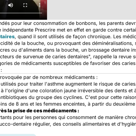
andés pour leur consommation de bonbons, les parents devra
e indépendante
Prescrire
met en effet en garde contre cert
taires
, quand il sont utilisés de façon chronique. Les méd
cidité de la bouche, ou provoquant des déminéralisations,
res ou d'aliments dans la bouche, un brossage dentaire ins
acteurs de survenue de caries dentaires", rappelle la revue su
gories de médicaments susceptibles de favoriser des caries
:
 provoquée par de nombreux médicaments :
utilisés pour traiter l'asthme augmentent le risque de caries
 l'origine d'une coloration jaune irréversible des dents et 
antibiotiques du groupe des cyclines. C'est pour cette raison 
ins de 8 ans et les femmes enceintes, à partir du deuxième 
rès la prise de ces médicaments :
ortants pour les personnes qui consomment de manière chro
cco-dentaire régulier, des conseils alimentaires et d'hygiè