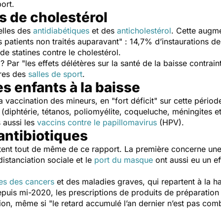
port.
s de cholestérol
elles des
antidiabétiques
et des
anticholestérol
. Cette augme
s patients non traités auparavant
" : 14,7% d’instaurations de
e statines contre le cholestérol.
? Par "
les effets délétères sur la santé de la baisse contrain
ures des
salles de sport
.
s enfants à la baisse
la vaccination des mineurs, en "
fort déficit"
sur cette périod
(diphtérie, tétanos, poliomyélite, coqueluche, méningites et
s aussi les
vaccins contre le papillomavirus
(HPV).
ntibiotiques
tent tout de même de ce rapport. La première concerne une
istanciation sociale et le
port du masque
ont aussi eu un eff
es des cancers
et des maladies graves, qui repartent à la h
puis mi-2020, les prescriptions de produits de préparatio
ion, même si "
le retard accumulé l’an dernier n’est pas com