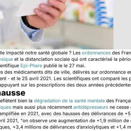
le impacté notre santé globale ? Les
ordonnances
des Franç
ysique
et la distanciation sociale qui ont caractérisé la pério
ientifique
Epi-Phare
publié le le 27 mai.
 des médicaments dits de ville, délivrés sur ordonnance e
t - et le 25 avril 2021. Les scientifiques ont comparé les p
’appuyant sur les prescriptions des deux années précédente
 hausse
eflètent bien la
dégradation de la santé mentale
des Françai
iques
mais aussi plus récemment
antidépresseurs
ne cesse 
 amplifiée en 2021, avec des hausses des délivrances de 
ril 2021, "
on observe une augmentation de +1,9 million de 
ues, +3,4 millions de délivrances d’anxiolytiques et +1,4 m