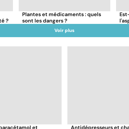
Plantes et médicaments : quels
Est
té ?
sont les dangers ?
l'as
Voir plus
 paracétamol et
Antidépresseurs et chal