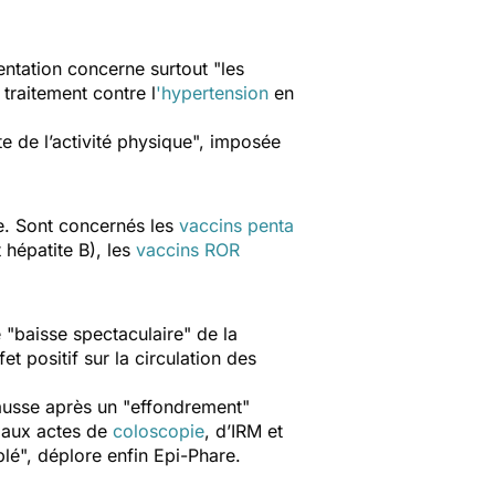
ntation concerne surtout "
les
 traitement contre l
'hypertension
en
te de l’activité physique
", imposée
e. Sont concernés les
vaccins penta
 hépatite B), les
vaccins ROR
 "
baisse spectaculaire
" de la
et positif sur la circulation des
ausse après un "
effondrement
"
n aux actes de
coloscopie
, d’IRM et
blé
", déplore enfin Epi-Phare.