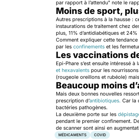
par rapport à l’attendu
" note le rap
Moins de sport, plu
Autres prescriptions à la hausse : c
instaurations de traitement chez de
plus, 11% d’antidiabétiques et 24% d
Comment expliquer cette tendance 
par les
confinements
et les fermet
Les vaccinations de
Epi-Phare s’est ensuite intéressé à 
et hexavalents
pour les nourrissons 
(rougeole oreillons et rubéole) mai
Beaucoup moins d’a
Mais deux bonnes nouvelles ressor
prescription d’
antibiotiques.
Car la d
bactéries pathogènes.
La deuxième porte sur les
dépistag
pendant le premier confinement. De
de scanner sont ainsi en augmentat
MÉDICAMENTS
COVID