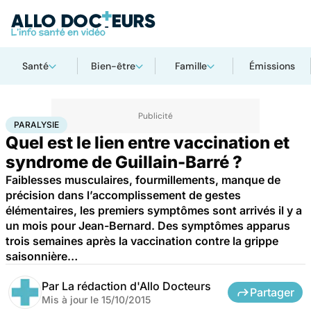
Santé
Bien-être
Famille
Émissions
Accueil
Santé
Médicaments
Paralysie
PARALYSIE
Quel est le lien entre vaccination et
syndrome de Guillain-Barré ?
Faiblesses musculaires, fourmillements, manque de
précision dans l’accomplissement de gestes
élémentaires, les premiers symptômes sont arrivés il y a
un mois pour Jean-Bernard. Des symptômes apparus
trois semaines après la vaccination contre la grippe
saisonnière…
Par
La rédaction d'Allo Docteurs
Partager
Mis à jour le
15/10/2015