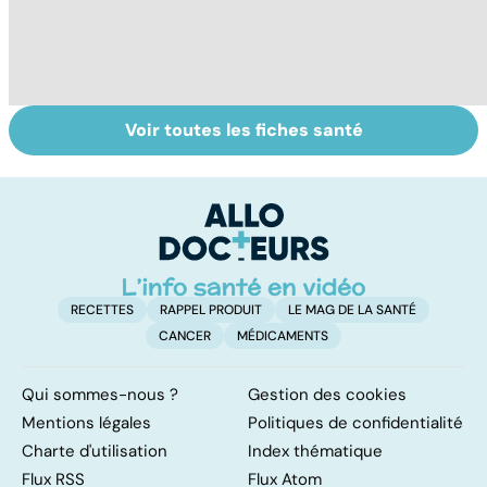
Voir toutes les fiches santé
Tout savoir sur le
Myopathie de
Gr
virus de la grippe
Duchenne : la
s
myopathie de
q
l'enfant la plus
fréquente
RECETTES
RAPPEL PRODUIT
LE MAG DE LA SANTÉ
CANCER
MÉDICAMENTS
Qui sommes-nous ?
Gestion des cookies
Mentions légales
Politiques de confidentialité
Charte d'utilisation
Index thématique
Flux RSS
Flux Atom