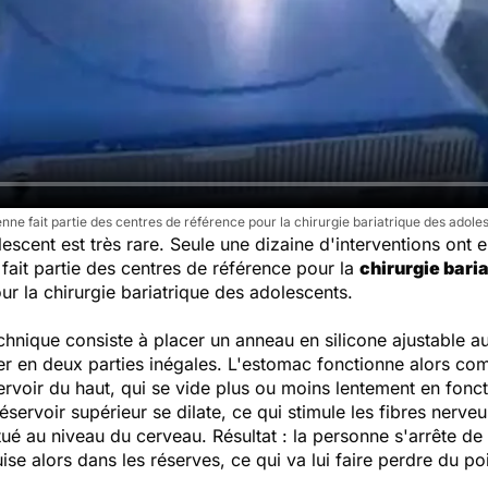
enne fait partie des centres de référence pour la chirurgie bariatrique des adole
lescent est très rare. Seule une dizaine d'interventions ont 
 fait partie des centres de référence pour la
chirurgie bari
ur la chirurgie bariatrique des adolescents.
nique consiste à placer un anneau en silicone ajustable au
r en deux parties inégales. L'estomac fonctionne alors com
ervoir du haut, qui se vide plus ou moins lentement en fonc
 réservoir supérieur se dilate, ce qui stimule les fibres nerv
situé au niveau du cerveau. Résultat : la personne s'arrête de
se alors dans les réserves, ce qui va lui faire perdre du po