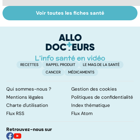
Voir toutes les fiches santé
Mediator® : les
Mediator® : le
To
cardiologues en
début d'une
le
première ligne
enquête
p
RECETTES
RAPPEL PRODUIT
LE MAG DE LA SANTÉ
CANCER
MÉDICAMENTS
Qui sommes-nous ?
Gestion des cookies
Mentions légales
Politiques de confidentialité
Charte d'utilisation
Index thématique
Flux RSS
Flux Atom
Retrouvez-nous sur