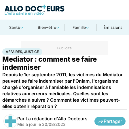
Santé
Bien-être
Famille
Émissions
Accueil
Santé
Société
Justice
Affaires, justice
AFFAIRES, JUSTICE
Mediator : comment se faire
indemniser
Depuis le 1er septembre 2011, les victimes du Mediator
peuvent se faire indemniser par l'Oniam, l'organisme
chargé d'organiser à l'amiable les indemnisations
relatives aux erreurs médicales. Quelles sont les
démarches à suivre ? Comment les victimes peuvent-
elles obtenir réparation ?
Par
La rédaction d'Allo Docteurs
Partager
Mis à jour le
30/08/2023