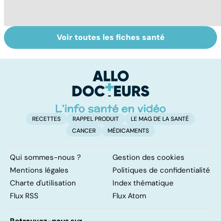
Voir toutes les fiches santé
Suicide : prévenir
La main, un outil
U
le passage à
utile mais fragile
s
l'acte
RECETTES
RAPPEL PRODUIT
LE MAG DE LA SANTÉ
CANCER
MÉDICAMENTS
Qui sommes-nous ?
Gestion des cookies
Mentions légales
Politiques de confidentialité
Charte d'utilisation
Index thématique
Flux RSS
Flux Atom