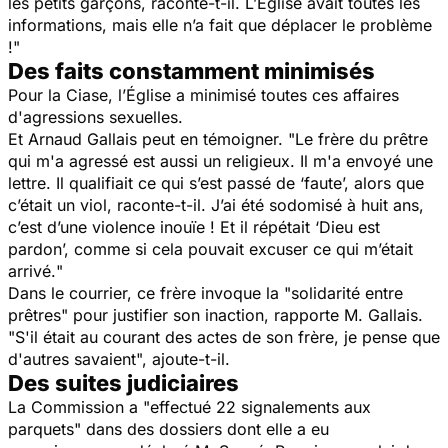
les petits garçons
, raconte-t-il.
L’Église avait toutes les
informations, mais elle n’a fait que déplacer le problème
!
"
Des faits constamment minimisés
Pour la Ciase, l’Église a minimisé toutes ces affaires
d'agressions sexuelles.
Et Arnaud Gallais peut en témoigner. "
Le frère du prêtre
qui m'a agressé est aussi un religieux. Il m'a envoyé une
lettre.
Il qualifiait ce qui s’est passé de ‘faute’, alors que
c’était un viol
, raconte-t-il.
J’ai été sodomisé à huit ans,
c’est d’une violence inouïe ! Et il répétait ‘Dieu est
pardon’, comme si cela pouvait excuser ce qui m’était
arrivé.
"
Dans le courrier, ce frère invoque la "
solidarité entre
prêtres
" pour justifier son inaction, rapporte M. Gallais.
"
S'il était au courant des actes de son frère, je pense que
d'autres savaient"
,
ajoute-t-il.
Des suites judiciaires
La Commission a "
effectué 22 signalements aux
parquets
" dans des dossiers dont elle a eu