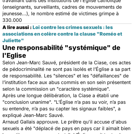
travaillant dans des institutions de l’Église
catholique
(enseignants, surveillants, cadres de mouvements de
jeunesse...), le nombre estimé de victimes grimpe à
330.000
A lire aussi :
Loi contre les crimes sexuels : les
associations en colère contre la clause "Roméo et
Juliette"
Une responsabilité "systémique" de
l'Eglise
Selon Jean-Marc Sauvé, président de la Ciase, ces actes
de pédocriminalité ne sont pas isolés et l’Église a sa part
de responsabilité
. Les "
silences"
et les "
défaillances
" de
l’institution face aux abus commis en son sein présentent
selon la commission un "
caractère systémique
".
Après une longue délibération, la Ciase a établi une
"
conclusion unanime
". "
L’Église n’a pas su voir, n’a pas
su entendre, n’a pas su capter les signaux faibles
", a
expliqué Jean-Marc Sauvé.
Arnaud Gallais approuve. Le prêtre qu'il accuse d'abus
sexuels a été "
déplacé de pays en pays car
il aimait bien