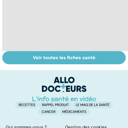
Voir toutes les fiches santé
Violences
Viol : quelle prise
To
sexuelles :
en charge pour
le
comment s'en
les victimes ?
p
remettre ?
RECETTES
RAPPEL PRODUIT
LE MAG DE LA SANTÉ
CANCER
MÉDICAMENTS
Qui sommes-nous ?
Gestion des cookies