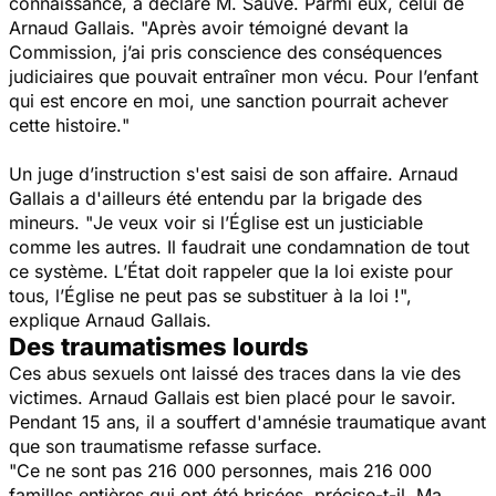
connaissance, a déclaré M. Sauvé. Parmi eux, celui de
Arnaud Gallais.
"Après avoir témoigné devant la
Commission, j’ai pris conscience des conséquences
judiciaires que pouvait entraîner mon vécu. Pour l’enfant
qui est encore en moi, une sanction pourrait achever
cette histoire.
"
Un juge d’instruction s'est saisi de son affaire. Arnaud
Gallais a d'ailleurs été entendu par la brigade des
mineurs. "
Je veux voir si l’Église est un justiciable
comme les autres.
Il faudrait une condamnation de tout
ce système. L’État doit rappeler que la loi existe pour
tous, l’Église ne peut pas se substituer à la loi !
",
explique Arnaud Gallais.
Des traumatismes lourds
Ces abus sexuels ont laissé des traces dans la vie des
victimes. Arnaud Gallais est bien placé pour le savoir.
Pendant 15 ans, il a souffert d'amnésie traumatique avant
que son traumatisme refasse surface.
"
Ce ne sont pas 216 000 personnes, mais 216 000
familles entières qui ont été brisées
, précise-t-il.
Ma