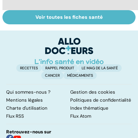
Voir toutes les fiches santé
Tout savoir sur
Covid-19 : tout
Ec
les infections
savoir sur la
f
pulmonaires
maladie
m
p
RECETTES
RAPPEL PRODUIT
LE MAG DE LA SANTÉ
CANCER
MÉDICAMENTS
Qui sommes-nous ?
Gestion des cookies
Mentions légales
Politiques de confidentialité
Charte d'utilisation
Index thématique
Flux RSS
Flux Atom
Retrouvez-nous sur