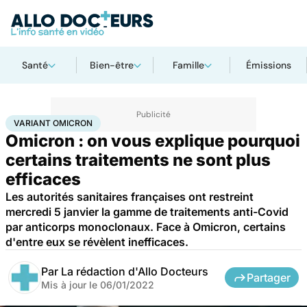
Santé
Bien-être
Famille
Émissions
Accueil
Santé
Maladies
Maladies infectieuses
Variant Omicron
VARIANT OMICRON
Omicron : on vous explique pourquoi
certains traitements ne sont plus
efficaces
Les autorités sanitaires françaises ont restreint
mercredi 5 janvier la gamme de traitements anti-Covid
par anticorps monoclonaux. Face à Omicron, certains
d'entre eux se révèlent inefficaces.
Par
La rédaction d'Allo Docteurs
Partager
Mis à jour le
06/01/2022