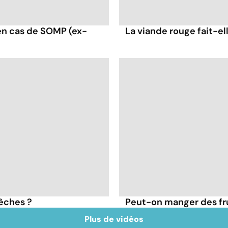
en cas de SOMP (ex-
La viande rouge fait-ell
pêches ?
Peut-on manger des frui
Plus de vidéos