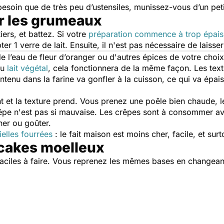
besoin que de très peu d’ustensiles, munissez-vous d’un pet
er les grumeaux
ers, et battez. Si votre
préparation commence à trop épais
ter 1 verre de lait. Ensuite, il n'est pas nécessaire de laisser
e l’eau de fleur d’oranger ou d'autres épices de votre choix
du
lait végétal
, cela fonctionnera de la même façon. Les tex
tenu dans la farine va gonfler à la cuisson, ce qui va épaiss
t la texture prend. Vous prenez une poêle bien chaude, lég
rêpe n'est pas si mauvaise.
Les crêpes sont à consommer a
ner ou goûter.
ielles fourrées
:
le fait maison est moins cher, facile, et sur
ncakes moelleux
aciles à faire. Vous reprenez les mêmes bases en changeant