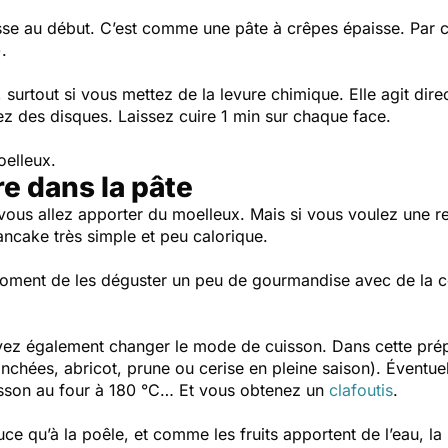
aisse au début. C’est comme une pâte à crêpes épaisse. Par 
.
, surtout si vous mettez de la levure chimique. Elle agit di
ez des disques. Laissez cuire
1 min sur chaque face.
oelleux.
e dans la pâte
ous allez apporter du moelleux. Mais si vous voulez une re
ncake très simple et peu calorique.
oment de les déguster un peu de gourmandise avec de la con
vez également changer le mode de cuisson. Dans cette pré
anchées, abricot, prune ou cerise en pleine saison). Éventu
isson au four à 180 °C… Et vous obtenez un
clafoutis
.
uce qu’à la poêle, et comme les fruits apportent de l’eau, l