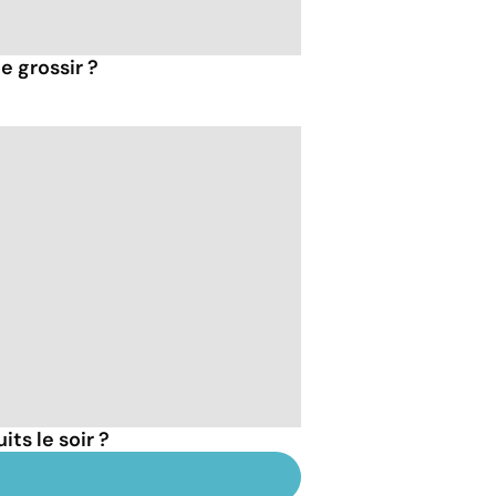
e grossir ?
ts le soir ?