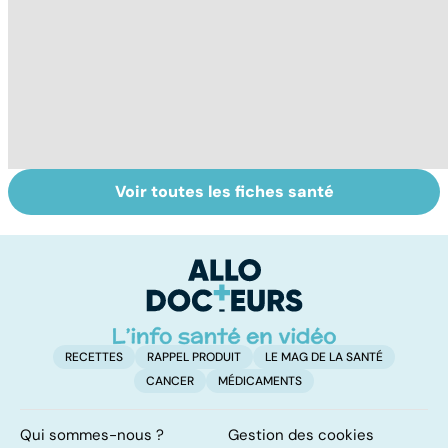
Voir toutes les fiches santé
Narcolepsie : des
Bien dormir,
L
crises de
mais... sans
f
sommeil
médicaments !
involontaires
RECETTES
RAPPEL PRODUIT
LE MAG DE LA SANTÉ
CANCER
MÉDICAMENTS
Qui sommes-nous ?
Gestion des cookies