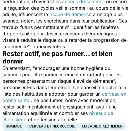
perturbation, d’éventuelles
apnées du sommeil
ou encore
la régulation des cycles veille-sommeil au cours de la vie
adulte, influencent le
risque de démence
à un âge plus
avancé, notent les chercheurs dans leur publication. Ces
travaux futurs permettraient d’ "
identifier les fenêtres
d'opportunité pour des interventions thérapeutiques
visant à réduire le risque ou à retarder la progression de
la démence
", poursuivent-ils.
Rester actif, ne pas fumer… et bien
dormir
En attendant, "
encourager une bonne hygiène du
sommeil peut être particulièrement important pour les
personnes présentant un risque élevé de démence
",
préconisent-ils dans leur étude. Un conseil à ajouter à la
liste des habitudes à adopter pour garder un
cerveau en
bonne santé
: ne pas fumer, boire avec modération,
rester actif mentalement et physiquement, avoir une
alimentation équilibrée et contrôler ses
niveaux de
cholestérol
et de tension artérielle.
SOMMEIL
CERVEAU ET NEUROLOGIE
MALADIE D'ALZHEIMER