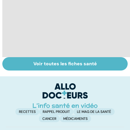
Voir toutes les fiches santé
Centenaires, des
Personnes
Q
exemples de
âgées : faire face
le
longévité
à la perte
d'autonomie
RECETTES
RAPPEL PRODUIT
LE MAG DE LA SANTÉ
CANCER
MÉDICAMENTS