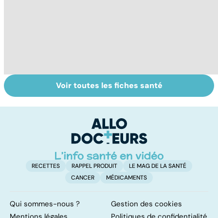
Voir toutes les fiches santé
Dérèglement
Tout savoir sur
I
hormonal : et si
les infections
a
c'était les
pulmonaires
fa
surrénales ?
d'
RECETTES
RAPPEL PRODUIT
LE MAG DE LA SANTÉ
CANCER
MÉDICAMENTS
Qui sommes-nous ?
Gestion des cookies
Mentions légales
Politiques de confidentialité