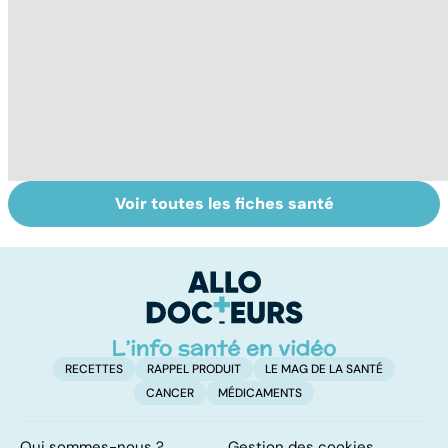
Voir toutes les fiches santé
Comment tenir
BPCO, la
L
ses bonnes
bronchite du
q
résolutions
fumeur
v
a
!
RECETTES
RAPPEL PRODUIT
LE MAG DE LA SANTÉ
CANCER
MÉDICAMENTS
Qui sommes-nous ?
Gestion des cookies