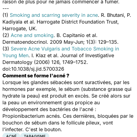
raison de plus pour ne jamais commencer à fumer.
---
(1)
Smoking and scarring severity in acne
. R. Bhutani, P.
Kadiyala et al. Harrogate District Foundation Trust,
Harrogate, UK.
(2)
Acne and smoking
. B. Capitanio et al.
Dermatoendocrinol. 2009 May-Jun; 1(3): 129–135.
(3)
Severe Acne Vulgaris and Tobacco Smoking in
Young Men
. I. Klaz et al. Journal of Investigative
Dermatology (2006) 126, 1749–1752.
doi:10.1038/sj.jid.5700326
Comment se forme l'acné ?
Lorsque les glandes sébacées sont suractivées, par les
hormones par exemple, le sébum (substance grasse qui
hydrate la peau) est produit en excès. Se créé alors sur
la peau un environnement gras propice au
développement des bactéries de l'acné :
Propionibacterium acnés
. Ces dernières, bloquées par le
bouchon de sébum dans le follicule pileux, vont
l'infecter. C'est le bouton.
ACNÉ
TABAGISME