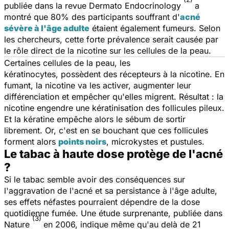
publiée dans la revue
Dermato Endocrinology
a
montré que 80% des participants souffrant d'
acné
sévère à l'âge adulte
étaient également fumeurs. Selon
les chercheurs, cette forte prévalence serait causée par
le rôle direct de la nicotine sur les cellules de la peau.
Certaines cellules de la peau, les
kératinocytes, possèdent des récepteurs à la nicotine. En
fumant, la nicotine va les activer, augmenter leur
différenciation et empêcher qu'elles migrent. Résultat : la
nicotine engendre une kératinisation des follicules pileux.
Et la kératine empêche alors le sébum de sortir
librement. Or, c'est en se bouchant que ces follicules
forment alors
points noirs
, microkystes et pustules.
Le tabac à haute dose protège de l'acné
?
Si le tabac semble avoir des conséquences sur
l'aggravation de l'acné et sa persistance à l'âge adulte,
ses effets néfastes pourraient dépendre de la dose
quotidienne fumée. Une étude surprenante, publiée dans
(3)
Nature
en 2006, indique même qu'au delà de 21