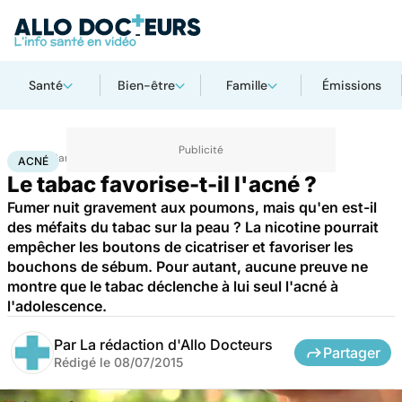
Santé
Bien-être
Famille
Émissions
Accueil
Santé
Maladies
Acné
ACNÉ
Le tabac favorise-t-il l'acné ?
Fumer nuit gravement aux poumons, mais qu'en est-il
des méfaits du tabac sur la peau ? La nicotine pourrait
empêcher les boutons de cicatriser et favoriser les
bouchons de sébum. Pour autant, aucune preuve ne
montre que le tabac déclenche à lui seul l'acné à
l'adolescence.
Par
La rédaction d'Allo Docteurs
Partager
Rédigé le
08/07/2015