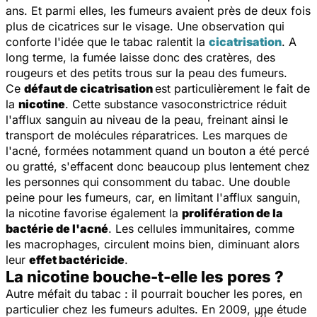
ans. Et parmi elles, les fumeurs avaient près de deux fois
plus de cicatrices sur le visage. Une observation qui
conforte l'idée que le tabac ralentit la
cicatrisation
. A
long terme, la fumée laisse donc des cratères, des
rougeurs et des petits trous sur la peau des fumeurs.
Ce
défaut de cicatrisation
est particulièrement le fait de
la
nicotine
. Cette substance vasoconstrictrice réduit
l'afflux sanguin au niveau de la peau, freinant ainsi le
transport de molécules réparatrices. Les marques de
l'acné, formées notamment quand un bouton a été percé
ou gratté, s'effacent donc beaucoup plus lentement chez
les personnes qui consomment du tabac. Une double
peine pour les fumeurs, car, en limitant l'afflux sanguin,
la nicotine favorise également la
prolifération de la
bactérie de l'acné
. Les cellules immunitaires, comme
les macrophages, circulent moins bien, diminuant alors
leur
effet bactéricide
.
La nicotine bouche-t-elle les pores ?
Autre méfait du tabac : il pourrait boucher les pores, en
particulier chez les fumeurs adultes. En 2009, une étude
(2)