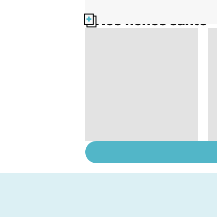
Nos fiches santé
HPV : tout savoir sur
les papillomavirus