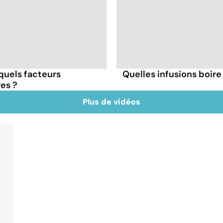
 quels facteurs
Quelles infusions boire 
res ?
Plus de vidéos