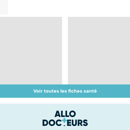
Voir toutes les fiches santé
Glandes salivaires :
Peut-on soigner les
les tumeurs de la
acouphènes ?
glande parotide