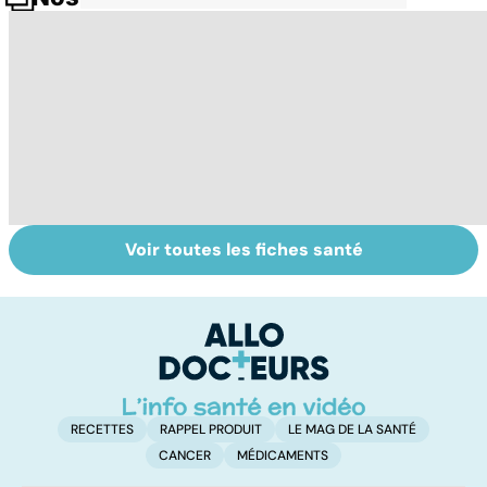
Voir toutes les fiches santé
Peut-on soigner
Surdité brusque :
Ve
les acouphènes ?
quand une oreille
c'
défaille
d
RECETTES
RAPPEL PRODUIT
LE MAG DE LA SANTÉ
CANCER
MÉDICAMENTS