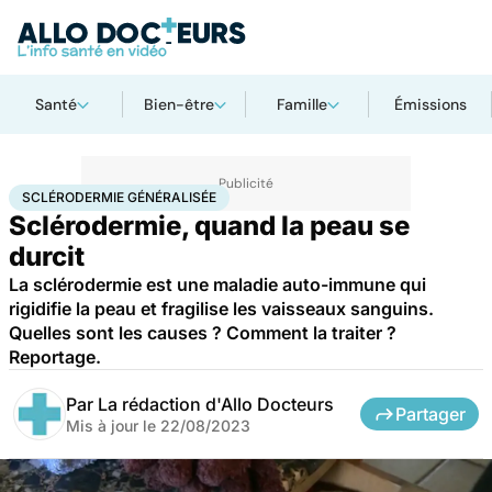
Santé
Bien-être
Famille
Émissions
Accueil
Santé
Maladies
Maladies rares
Sclérodermie généralisée
SCLÉRODERMIE GÉNÉRALISÉE
Sclérodermie, quand la peau se
durcit
La sclérodermie est une maladie auto-immune qui
rigidifie la peau et fragilise les vaisseaux sanguins.
Quelles sont les causes ? Comment la traiter ?
Reportage.
Par
La rédaction d'Allo Docteurs
Partager
Mis à jour le
22/08/2023