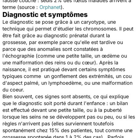
fausse couche : seuls 2% des fœtus malades arrivent à
terme (source :
Orphanet
).
Diagnostic et symptômes
Le diagnostic se pose grâce à un caryotype, une
technique qui permet d'étudier les chromosomes. Il peut
être fait grâce au diagnostic prénatal durant la
grossesse, par exemple parce qu'elle est tardive ou
parce que des anomalies sont constatées à
l'échographie (comme une petite taille, un œdème ou
une malformation des reins ou du cœur). Après la
naissance, il est pratiqué devant certains symptômes
typiques comme un gonflement des extrémités, un cou
d'aspect palmé, un lymphoedème, ou une malformation
du coeur.
Bien souvent, ces signes sont absents, ce qui explique
que le diagnostic soit porté durant l'enfance : un bilan
est effectué devant une petite taille, ou à la puberté
lorsque les seins ne se développent pas ou peu, ou si les
règles n'arrivent pas (elles surviennent toutefois
spontanément chez 15% des patientes, tout comme une
grossesse spontanée dans 1 à 2% des cas). Parfois,