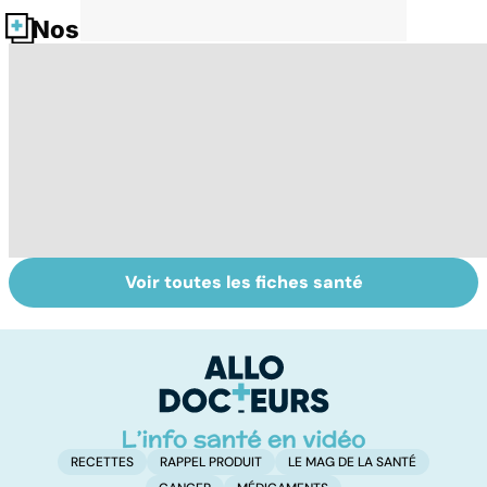
Nos fiches santé
Voir toutes les fiches santé
Le lupus, une
Anémie :
E
maladie
symptômes,
os
complexe
causes et
bo
traitements
p
RECETTES
RAPPEL PRODUIT
LE MAG DE LA SANTÉ