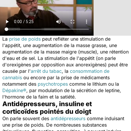
La
prise de poids
peut refléter une stimulation de
l'appétit, une augmentation de la masse grasse, une
augmentation de la masse maigre (muscle), une rétention
d'eau et de sel. La stimulation de l'appétit (on parle
d'orexigènes par opposition aux anorexigènes) peut être
causée par l'
arrêt du tabac
, la
consommation de
cannabis
ou encore par la prise de médicaments
notamment des
psychotropes
comme le lithium ou la
Dépakine®
, par modulation de la sécrétion de leptine,
l'hormone de la faim et la satiété.
Antidépresseurs, insuline et
corticoïdes pointés du doigt
On parle souvent des
antidépresseurs
comme induisant
une prise de poids. De nombreuses substances