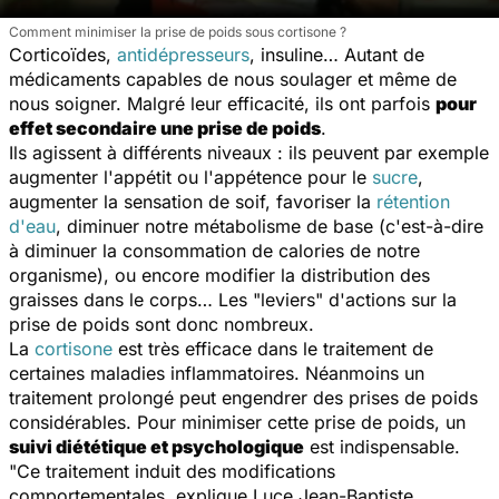
Comment minimiser la prise de poids sous cortisone ?
Corticoïdes,
antidépresseurs
, insuline… Autant de
médicaments capables de nous soulager et même de
nous soigner. Malgré leur efficacité, ils ont parfois
pour
effet secondaire une prise de poids
.
Ils agissent à différents niveaux : ils peuvent par exemple
augmenter l'appétit ou l'appétence pour le
sucre
,
augmenter la sensation de soif, favoriser la
rétention
d'eau
, diminuer notre métabolisme de base (c'est-à-dire
à diminuer la consommation de calories de notre
organisme), ou encore modifier la distribution des
graisses dans le corps… Les "leviers" d'actions sur la
prise de poids sont donc nombreux.
La
cortisone
est très efficace dans le traitement de
certaines maladies inflammatoires. Néanmoins un
traitement prolongé peut engendrer des prises de poids
considérables. Pour minimiser cette prise de poids, un
suivi diététique et psychologique
est indispensable.
"
Ce traitement induit des modifications
comportementales, explique Luce Jean-Baptiste,