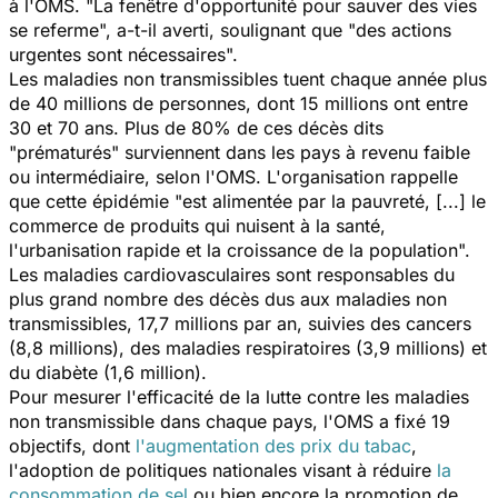
à l'OMS. "La fenêtre d'opportunité pour sauver des vies
se referme", a-t-il averti, soulignant que "des actions
urgentes sont nécessaires".
Les maladies non transmissibles tuent chaque année plus
de 40 millions de personnes, dont 15 millions ont entre
30 et 70 ans. Plus de 80% de ces décès dits
"prématurés" surviennent dans les pays à revenu faible
ou intermédiaire, selon l'OMS. L'organisation rappelle
que cette épidémie "est alimentée par la pauvreté, [...] le
commerce de produits qui nuisent à la santé,
l'urbanisation rapide et la croissance de la population".
Les maladies cardiovasculaires sont responsables du
plus grand nombre des décès dus aux maladies non
transmissibles, 17,7 millions par an, suivies des cancers
(8,8 millions), des maladies respiratoires (3,9 millions) et
du diabète (1,6 million).
Pour mesurer l'efficacité de la lutte contre les maladies
non transmissible dans chaque pays, l'OMS a fixé 19
objectifs, dont
l'augmentation des prix du tabac
,
l'adoption de politiques nationales visant à réduire
la
consommation de sel
ou bien encore la promotion de