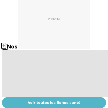
Nos fiches santé
Voir toutes les fiches santé
Tout savoir sur
Inflammation des
Su