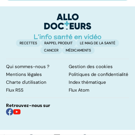
les infections
amygdales : que
le
pulmonaires
faire en cas
l'
d'angine ?
RECETTES
RAPPEL PRODUIT
LE MAG DE LA SANTÉ
CANCER
MÉDICAMENTS
Qui sommes-nous ?
Gestion des cookies
Mentions légales
Politiques de confidentialité
Charte d'utilisation
Index thématique
Flux RSS
Flux Atom
Retrouvez-nous sur