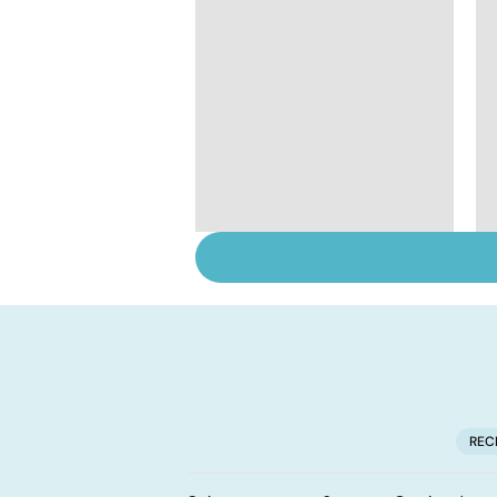
Virus du Nil
occidental : ce qu’il
faut savoir sur cette
infection
REC