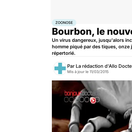
Accueil
Santé
Zoonose
ZOONOSE
Bourbon, le nouv
Un virus dangereux, jusqu'alors inco
homme piqué par des tiques, onze j
répertorié.
Par
La rédaction d'Allo Doct
Mis à jour le
11/03/2015