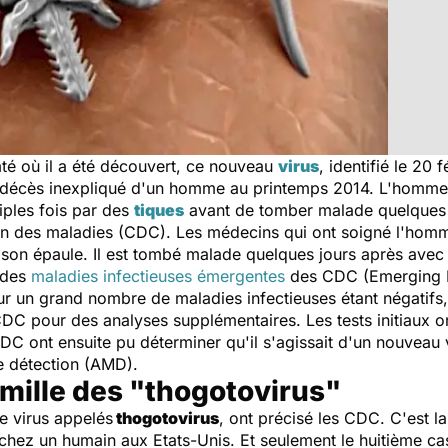
té où il a été découvert, ce nouveau
virus
, identifié le 20 
u décès inexpliqué d'un homme au printemps 2014. L'homme 
iples fois par des
tiques
avant de tomber malade quelques jo
on des maladies (CDC). Les médecins qui ont soigné l'hom
son épaule. Il est tombé malade quelques jours après avec 
e des
maladies infectieuses émergentes
des CDC (Emerging In
ur un grand nombre de maladies infectieuses étant négatifs
DC pour des analyses supplémentaires. Les tests initiaux on
DC ont ensuite pu déterminer qu'il s'agissait d'un nouveau vi
e détection (AMD).
amille des "thogotovirus"
e virus appelés
thogotovirus
, ont précisé les CDC. C'est la
chez un humain aux Etats-Unis. Et seulement le huitième ca