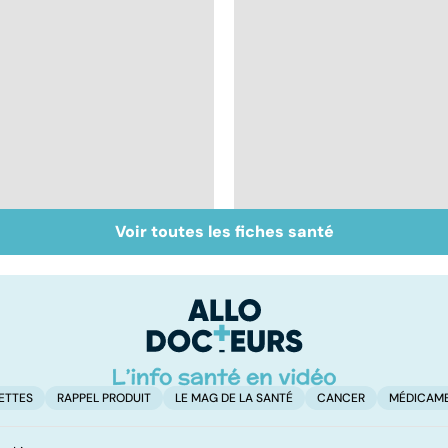
Voir toutes les fiches santé
Toxoplasmose : pour
Tout savoir sur les
une grossesse en
infections
toute sérenité
pulmonaires
ETTES
RAPPEL PRODUIT
LE MAG DE LA SANTÉ
CANCER
MÉDICAM