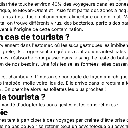
e diarrhée touche environ 40% des voyageurs dans les zones 
ique, le Moyen-Orient et l'Asie font partie des zones à risq
u turista) est due au changement alimentaire ou de climat. Ma
sta, on trouve différents virus, des bactéries, parfois des 
vent à l'origine de cette contamination.
n cas de tourista ?
rviennent dans l'estomac où les sucs gastriques les imbibe
n grêle, ils progressent au gré des contractions intestinales.
in est réabsorbé pour passer dans le sang. Le reste du bol a
on de nos besoins. Une fois les selles formées, elles passe
 est chamboulé. L'intestin se contracte de façon anarchiqu
 imbibée, molle voire liquide. Elle arrive dans le rectum à to
x. On cherche alors les toilettes les plus proches !
a tourista ?
ommandé d'adopter les bons gestes et les bons réflexes :
ie
ésitent à participer à des voyages par crainte d'être prise 
 de ne pas pouvoir se retenir. Seul un psychologue ou psychi