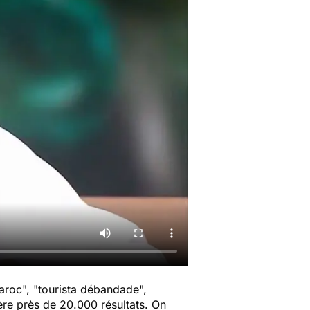
Maroc
", "
tourista débandade
",
ère près de 20.000 résultats. On