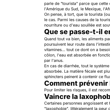
parle de "tourista" parce que cett
l'Amérique du Sud, le Mexique, l'Afr
On pense, à tort, que la tourista (o
le cas. Parmi les causes de la touri
nourriture ou d'eau souillée est sou
Que se passe-t-il e
Quand tout va bien, les aliments pa
poursuivent leur route dans l'intesti
vitamines... tout ce dont on a beso
côlon, l'eau est absorbée en foncti
par l'anus.
En cas de diarrhée, tout le système
absorbée. La matière fécale est plus
sphincters peinent à contenir ce flu
Comment prévenir l
Pour limiter les risques, il est rec
Vaincre la laxophob
Certaines personnes angoissent et h
"laxophobie", littéralement la peur