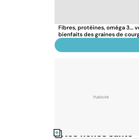
Fibres, protéines, oméga 3... v
bienfaits des graines de cour
Nos fiches santé