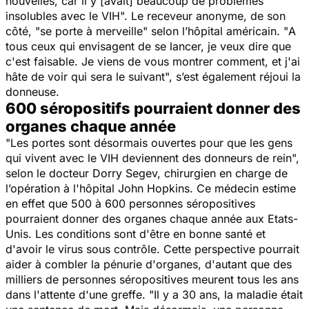
nouvelles, car il y [avait] beaucoup de problèmes
insolubles avec le VIH
". Le receveur anonyme, de son
côté, "
se porte à merveille
" selon l’hôpital américain. "
A
tous ceux qui envisagent de se lancer, je veux dire que
c'est faisable. Je viens de vous montrer comment, et j'ai
hâte de voir qui sera le suivant
", s’est également réjoui la
donneuse.
600 séropositifs pourraient donner des
organes chaque année
"
Les portes sont désormais ouvertes pour que les gens
qui vivent avec le VIH deviennent des donneurs de rein
",
selon le docteur Dorry Segev, chirurgien en charge de
l’opération à l'hôpital John Hopkins. Ce médecin estime
en effet que 500 à 600 personnes séropositives
pourraient donner des organes chaque année aux Etats-
Unis. Les conditions sont d'être en bonne santé et
d'avoir le virus sous contrôle. Cette perspective pourrait
aider à combler la pénurie d'organes, d'autant que des
milliers de personnes séropositives meurent tous les ans
dans l'attente d'une greffe. "
Il y a 30 ans, la maladie était