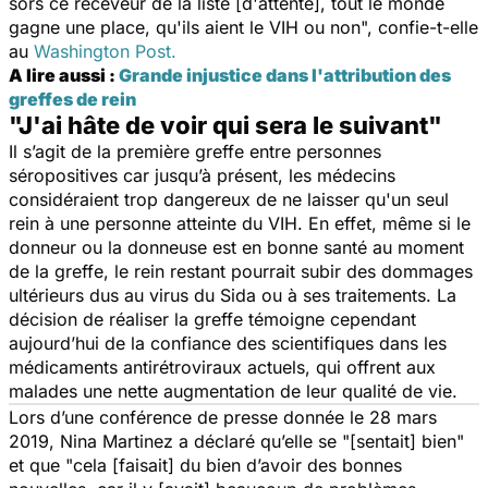
sors ce receveur de la liste [d'attente], tout le monde
gagne une place, qu'ils aient le VIH ou non
", confie-t-elle
au
Washington Post
.
A lire aussi :
Grande injustice dans l'attribution des
greffes de rein
"J'ai hâte de voir qui sera le suivant"
Il s’agit de la première greffe entre personnes
séropositives car jusqu’à présent, les médecins
considéraient trop dangereux de ne laisser qu'un seul
rein à une personne atteinte du VIH. En effet, même si le
donneur ou la donneuse est en bonne santé au moment
de la greffe, le rein restant pourrait subir des dommages
ultérieurs dus au virus du Sida ou à ses traitements. La
décision de réaliser la greffe témoigne cependant
aujourd’hui de la confiance des scientifiques dans les
médicaments antirétroviraux actuels, qui offrent aux
malades une nette augmentation de leur qualité de vie.
Lors d’une conférence de presse donnée le 28 mars
2019, Nina Martinez a déclaré qu’elle se "
[sentait] bien
"
et que "
cela [faisait] du bien d’avoir des bonnes