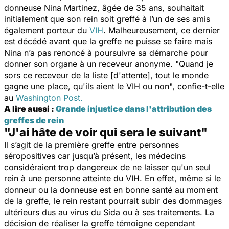
donneuse Nina Martinez, âgée de 35 ans, souhaitait
initialement que son rein soit greffé à l’un de ses amis
également porteur du
VIH
. Malheureusement, ce dernier
est décédé avant que la greffe ne puisse se faire mais
Nina n’a pas renoncé à poursuivre sa démarche pour
donner son organe à un receveur anonyme. "
Quand je
sors ce receveur de la liste [d'attente], tout le monde
gagne une place, qu'ils aient le VIH ou non
", confie-t-elle
au
Washington Post
.
A lire aussi :
Grande injustice dans l'attribution des
greffes de rein
"J'ai hâte de voir qui sera le suivant"
Il s’agit de la première greffe entre personnes
séropositives car jusqu’à présent, les médecins
considéraient trop dangereux de ne laisser qu'un seul
rein à une personne atteinte du VIH. En effet, même si le
donneur ou la donneuse est en bonne santé au moment
de la greffe, le rein restant pourrait subir des dommages
ultérieurs dus au virus du Sida ou à ses traitements. La
décision de réaliser la greffe témoigne cependant