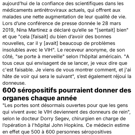
aujourd’hui de la confiance des scientifiques dans les
médicaments antirétroviraux actuels, qui offrent aux
malades une nette augmentation de leur qualité de vie.
Lors d’une conférence de presse donnée le 28 mars
2019, Nina Martinez a déclaré qu’elle se "
[sentait] bien
"
et que "
cela [faisait] du bien d’avoir des bonnes
nouvelles, car il y [avait] beaucoup de problèmes
insolubles avec le VIH
". Le receveur anonyme, de son
côté, "
se porte à merveille
" selon l’hôpital américain. "
A
tous ceux qui envisagent de se lancer, je veux dire que
c'est faisable. Je viens de vous montrer comment, et j'ai
hâte de voir qui sera le suivant
", s’est également réjoui la
donneuse.
600 séropositifs pourraient donner des
organes chaque année
"
Les portes sont désormais ouvertes pour que les gens
qui vivent avec le VIH deviennent des donneurs de rein
",
selon le docteur Dorry Segev, chirurgien en charge de
l’opération à l'hôpital John Hopkins. Ce médecin estime
en effet que 500 à 600 personnes séropositives