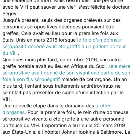
une sentence de mort. Mais désormais, une personne
avec le VIH peut sauver une vie
", s'est félicité le docteur
Segev.
Jusqu'à présent, seuls des organes prélevés sur des
personnes séropositives décédées pouvaient être
greffés. Cela avait eu lieu pour la première fois aux
États-Unis en mars 2016 lorsque
le foie d’un donneur
séropositif décédé avait été greffé à un patient porteur
du VIH
.
Quelques mois plus tard, en octobre 2016, une autre
greffe notable avait eu lieu en Afrique du Sud :
une mère
séropositive avait donné de son vivant une partie de son
foie à son fils séronégatif
malade de cet organe. Un an
plus tard, l’enfant sous traitements antirétroviraux ne
semblait pas présenter de signe d'une infection par le
VIH.
Une nouvelle étape dans le domaine des
greffes
d’organes
. Pour la première fois, le rein d’une donneuse
séropositive vivante a été greffé à une autre personne
porteuse du VIH. L’opération a eu lieu le 25 mars 2019
aux États-Unis, à l’hôpital Johns Hopkins à Baltimore. La