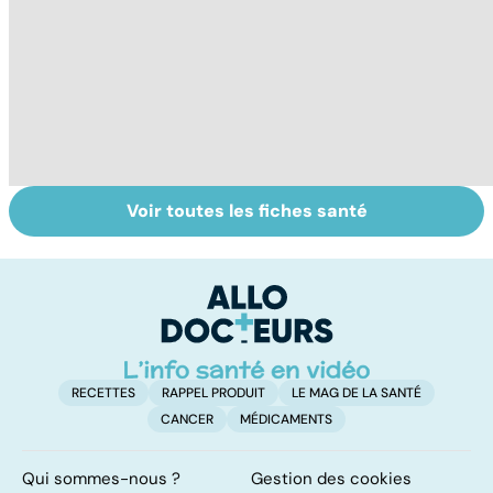
Voir toutes les fiches santé
Tout savoir sur le
Staphylocoque
VI
cerveau
doré : une
do
bactérie sous
p
surveillance
RECETTES
RAPPEL PRODUIT
LE MAG DE LA SANTÉ
CANCER
MÉDICAMENTS
Qui sommes-nous ?
Gestion des cookies