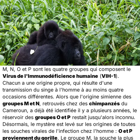
M, N, O et P sont les quatre groupes qui composent le
Virus de l'Immunodéficience humaine
(
VIH-1
).
Chacun a une origine propre, qui résulte d'une
transmission du singe à l'homme à au moins quatre
occasions différentes. Alors que l'origine simienne des
groupes M et N
, retrouvés chez des
chimpanzés
du
Cameroun, a déjà été identifiée il y a plusieurs années, le
réservoir des
groupes O et P
restait jusqu'alors inconnu.
Désormais, le mystère est levé sur les origines de toutes
les souches virales de l'infection chez l'homme :
O et P
proviennent du gorille
. Le groupe M, la souche la plus