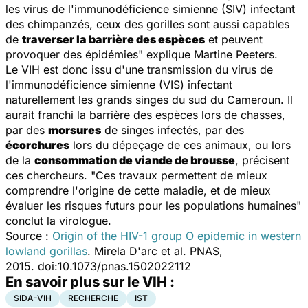
les virus de l'immunodéficience simienne (SIV) infectant
des chimpanzés, ceux des gorilles sont aussi capables
de
traverser la barrière des espèces
et peuvent
provoquer des épidémies
" explique Martine Peeters.
Le VIH est donc issu d'une transmission du virus de
l'immunodéficience simienne (VIS) infectant
naturellement les grands singes du sud du Cameroun. Il
aurait franchi la barrière des espèces lors de chasses,
par des
morsures
de singes infectés, par des
écorchures
lors du dépeçage de ces animaux, ou lors
de la
consommation de viande de brousse
, précisent
ces chercheurs. "
Ces travaux permettent de mieux
comprendre l'origine de cette maladie, et de mieux
évaluer les risques futurs pour les populations humaines
"
conclut la virologue.
Source :
Origin of the HIV-1 group O epidemic in western
lowland gorillas
. Mirela D'arc et al. PNAS,
2015. doi:10.1073/pnas.1502022112
En savoir plus sur le VIH :
SIDA-VIH
RECHERCHE
IST