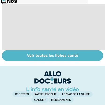
Nos fiches santé
Voir toutes les fiches santé
Le paludisme, un
Tout savoir sur
I
fléau planétaire
les infections
a
pulmonaires
fa
d'
RECETTES
RAPPEL PRODUIT
LE MAG DE LA SANTÉ
CANCER
MÉDICAMENTS