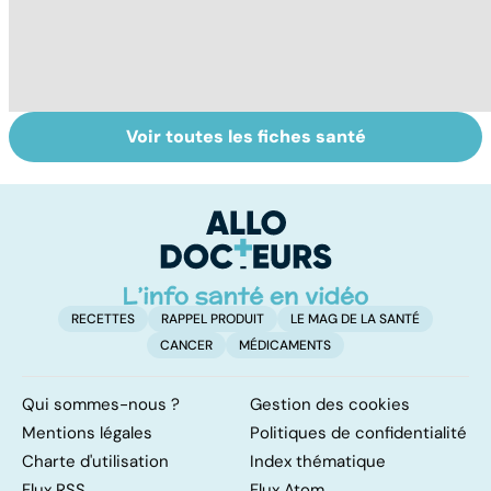
Voir toutes les fiches santé
Sexualité,
Le sperme : son
S
infertilité et
odeur, sa couleur,
re
PMA, des liens
sa composition...
li
étroits
RECETTES
RAPPEL PRODUIT
LE MAG DE LA SANTÉ
CANCER
MÉDICAMENTS
Qui sommes-nous ?
Gestion des cookies
Mentions légales
Politiques de confidentialité
Charte d'utilisation
Index thématique
Flux RSS
Flux Atom