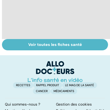
Voir toutes les fiches santé
Tout savoir sur
Inflammation des
Su
les infections
amygdales : que
le
pulmonaires
faire en cas
l'
d'angine ?
RECETTES
RAPPEL PRODUIT
LE MAG DE LA SANTÉ
CANCER
MÉDICAMENTS
Qui sommes-nous ?
Gestion des cookies