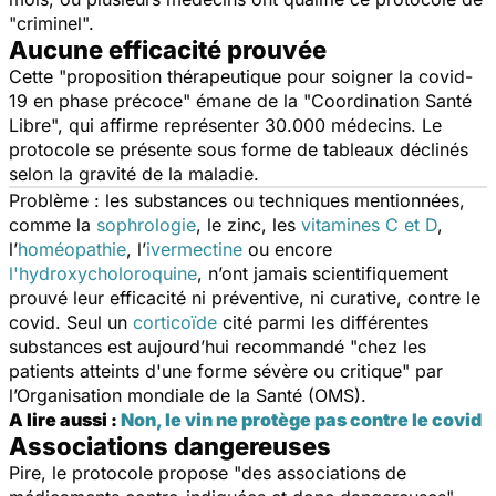
"
criminel
".
Aucune efficacité prouvée
Cette "
proposition thérapeutique pour soigner la covid-
19 en phase précoce
" émane de la "
Coordination Santé
Libre
", qui affirme représenter 30.000 médecins. Le
protocole se présente sous forme de tableaux déclinés
selon la gravité de la maladie.
Problème : les substances ou techniques mentionnées,
comme la
sophrologie
, le zinc, les
vitamines C et D
,
l’
homéopathie
, l’
ivermectine
ou encore
l'hydroxycholoroquine
, n’ont jamais scientifiquement
prouvé leur efficacité ni préventive, ni curative, contre le
covid. Seul un
corticoïde
cité parmi les différentes
substances est aujourd’hui recommandé "
chez les
patients atteints d'une forme sévère ou critique
" par
l’Organisation mondiale de la Santé (OMS).
A lire aussi :
Non, le vin ne protège pas contre le covid
Associations dangereuses
Pire, le protocole propose "
des associations de