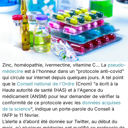
Zinc, homéopathie, ivermectine, vitamine C… La
pseudo-
médecine
est à l'honneur dans un "
protocole anti-covid
"
qui circule sur internet depuis quelques jours. A tel point
que le
Conseil national de l'Ordre
(Cnom) "
a écrit à la
Haute autorité de santé (HAS) et à l'Agence du
médicament (ANSM) pour leur demander de vérifier la
conformité de ce protocole avec les
données acquises
de la scienc
e
", indique un porte-parole du Conseil à
l’AFP le 11 février.
L’alerte a d’abord été donnée sur Twitter, au début du
mois, où plusieurs médecins ont qualifié ce protocole de