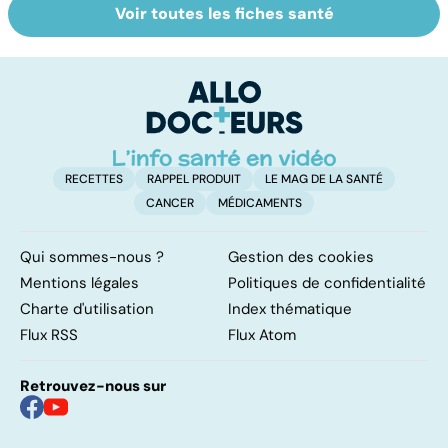
Voir toutes les fiches santé
Alimentation :
Les féculents, un
C
mangeons-nous
carburant
l'
trop de
indispensable
d
protéines ?
pour l'organisme
RECETTES
RAPPEL PRODUIT
LE MAG DE LA SANTÉ
CANCER
MÉDICAMENTS
Qui sommes-nous ?
Gestion des cookies
Mentions légales
Politiques de confidentialité
Charte d'utilisation
Index thématique
Flux RSS
Flux Atom
Retrouvez-nous sur