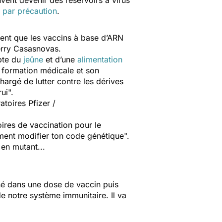
vent devenir des réservoirs à virus
s par précaution
.
rment que les vaccins à base d’ARN
ierry Casasnovas.
pte du
jeûne
et d’une
alimentation
e formation médicale et son
chargé de lutter contre les dérives
rui".
toires Pfizer /
oires de vaccination pour le
ément modifier ton code génétique".
 en mutant...
nné dans une dose de vaccin puis
e notre système immunitaire. Il va