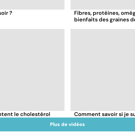
oir ?
Fibres, protéines, oméga
bienfaits des graines 
tent le cholestérol
Comment savoir si je 
Plus de vidéos