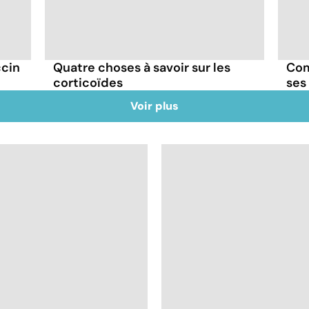
ccin
Quatre choses à savoir sur les
Com
corticoïdes
ses
Voir plus