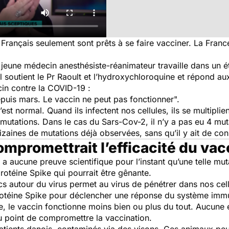
ançais seulement sont prêts à se faire vacciner. La France
 jeune médecin anesthésiste-réanimateur travaille dans un é
l soutient le Pr Raoult et l’hydroxychloroquine et répond aux
ccin contre la COVID-19 :
epuis mars. Le vaccin ne peut pas fonctionner".
’est normal. Quand ils infectent nos cellules, ils se multiplien
s mutations. Dans le cas du Sars-Cov-2, il n’y a pas eu 4 m
izaines de mutations déjà observées, sans qu’il y ait de co
mpromettrait l’efficacité du va
y a aucune preuve scientifique pour l’instant qu’une telle mut
protéine Spike qui pourrait être gênante.
ics autour du virus permet au virus de pénétrer dans nos cel
rotéine Spike pour déclencher une réponse du système immu
me, le vaccin fonctionne moins bien ou plus du tout. Aucune 
au point de compromettre la vaccination.