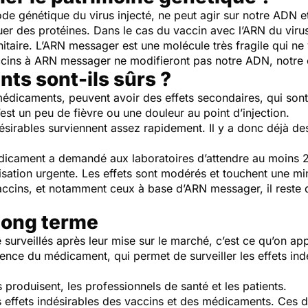
ode génétique du virus injecté, ne peut agir sur notre ADN 
er des protéines. Dans le cas du vaccin avec l’ARN du virus,
taire. L’ARN messager est une molécule très fragile qui ne
cins à ARN messager ne modifieront pas notre ADN, notre c
nts sont-ils sûrs ?
édicaments, peuvent avoir des effets secondaires, qui son
’est un peu de fièvre ou une douleur au point d’injection.
désirables surviennent assez rapidement. Il y a donc déjà de
icament a demandé aux laboratoires d’attendre au moins 2 
ation urgente. Les effets sont modérés et touchent une min
ins, et notamment ceux à base d’ARN messager, il reste de
 long terme
 surveillés après leur mise sur le marché, c’est ce qu’on ap
agence du médicament, qui permet de surveiller les effets in
es produisent, les professionnels de santé et les patients.
es effets indésirables des vaccins et des médicaments. Ces 