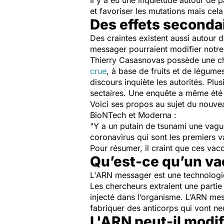
Il y a eu une inquiétude autour de 
et favoriser les mutations mais cel
Des effets secondai
Des craintes existent aussi autour d
messager pourraient modifier notr
Thierry Casasnovas possède une cha
crue
, à base de fruits et de légume
discours inquiète les autorités. Plu
sectaires. Une enquête a même été 
Voici ses propos au sujet du nouvea
BioNTech et Moderna :
"Y a un putain de tsunami une vague 
coronavirus qui sont les premiers v
Pour résumer, il craint que ces vac
Qu’est-ce qu’un v
L'ARN messager est une technologi
Les chercheurs extraient une partie
injecté dans l’organisme. L’ARN me
fabriquer des anticorps qui vont neu
L'ARN peut-il modif