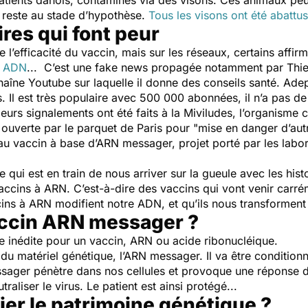
patients danois, contaminés via des visons. Ces animaux peu
a reste au stade d’hypothèse.
Tous les visons ont été abattu
res qui font peur
e l’efficacité du vaccin, mais sur les réseaux, certains affi
e
ADN
... C’est une fake news propagée notamment par Th
îne Youtube sur laquelle il donne des conseils santé. Ade
s. Il est très populaire avec 500 000 abonnées, il n’a pas d
sieurs signalements ont été faits à la Miviludes, l’organisme 
ouverte par le parquet de Paris pour "mise en danger d’aut
u vaccin à base d’ARN messager, projet porté par les labora
qui est en train de nous arriver sur la gueule avec les hist
accins à ARN. C’est-à-dire des vaccins qui vont venir carr
cins à ARN modifient notre ADN, et qu’ils nous transforment
accin ARN messager ?
e inédite pour un vaccin, ARN ou acide ribonucléique.
 du matériel génétique, l’ARN messager. Il va être conditio
ssager pénètre dans nos cellules et provoque une réponse d
traliser le virus. Le patient est ainsi protégé...
ier le patrimoine génétique ?